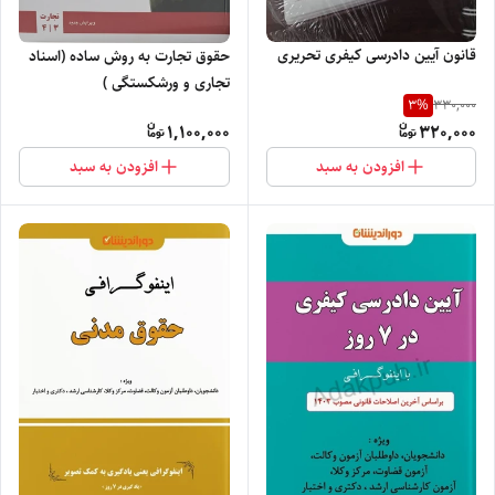
قانون آیین دادرسی کیفری تحریری
حقوق تجارت به روش ساده (اسناد
تجاری و ورشکستگی )
3
%
330,000
1,100,000
320,000
افزودن به سبد
افزودن به سبد