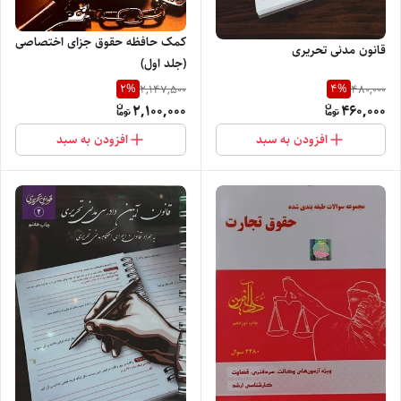
کمک حافظه حقوق جزای اختصاصی
قانون مدنی تحریری
(جلد اول)
2
%
4
%
2,147,500
480,000
2,100,000
460,000
افزودن به سبد
افزودن به سبد