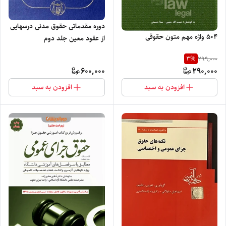
دوره مقدماتی حقوق مدنی درسهایی
۵۰۴ واژه مهم متون حقوقی
از عقود معین جلد دوم
(ودیعه،عاریه،وکالت،ضمان،حواله،کفالت
3
%
299,000
600,000
290,000
افزودن به سبد
افزودن به سبد