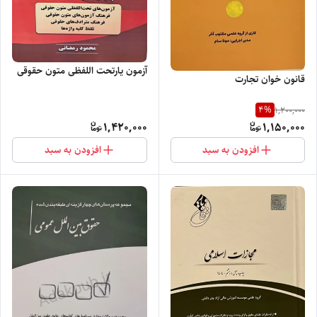
آزمون یار‌تحت‌ اللفظی متون حقوقی
قانون خوان تجارت
4
%
1,200,000
1,420,000
1,150,000
افزودن به سبد
افزودن به سبد