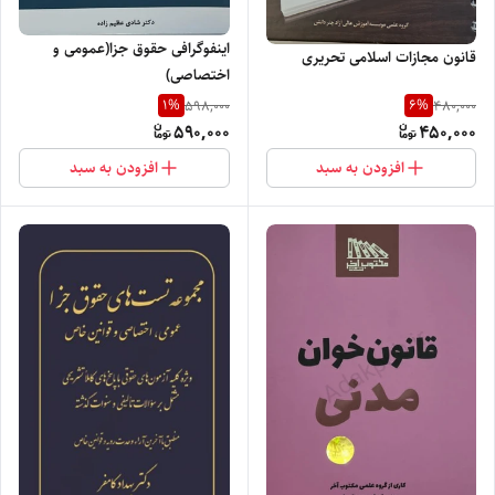
اینفوگرافی حقوق جزا(عمومی و
قانون مجازات اسلامی تحریری
اختصاصی)
1
%
6
%
598,000
480,000
590,000
450,000
افزودن به سبد
افزودن به سبد