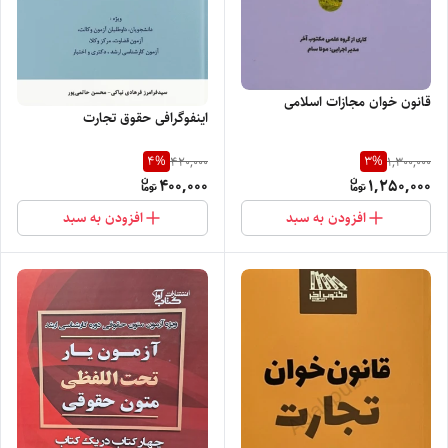
قانون خوان مجازات اسلامی
اینفوگرافی حقوق تجارت
4
%
3
%
420,000
1,300,000
400,000
1,250,000
افزودن به سبد
افزودن به سبد