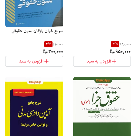
سریع خوان واژگان متون حقوقی
4
%
3
%
210,000
980,000
200,000
950,000
افزودن به سبد
افزودن به سبد