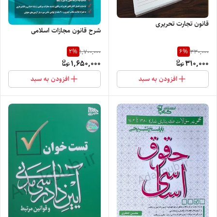
قانون تجارت تحریری
شرح قانون مجازات اسلامی
2
%
6
%
1,700,000
330,000
1,650,000
310,000
افزودن به سبد
افزودن به سبد