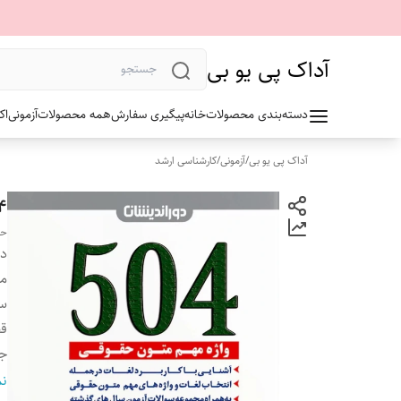
آداک پی یو بی
دسته‌بندی محصولات
خانه
پیگیری سفارش
همه محصولات
آزمونی
اک
آداک پی یو بی
/
آزمونی
/
کارشناسی ارشد
۵۰۴ وا
حب
دس
مو
سا
ق
ج
تع
نم