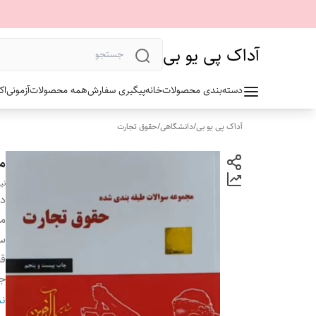
آداک پی یو بی
دسته‌بندی محصولات
خانه
پیگیری سفارش
همه محصولات
آزمونی
اک
آداک پی یو بی
/
دانشگاهی
/
حقوق تجارت
م
نی
دس
مو
سا
ق
ج
تع
نم