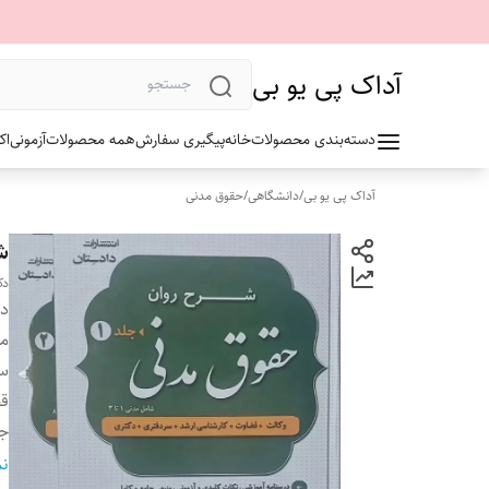
آداک پی یو بی
دسته‌بندی محصولات
خانه
پیگیری سفارش
همه محصولات
آزمونی
اک
آداک پی یو بی
/
دانشگاهی
/
حقوق مدنی
ش
دک
دس
م
سا
ق
ج
تع
نم