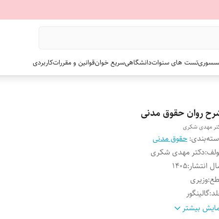
سسوری
تست های سنوات
دانشگاهی
سریع خوان
قوانین و مقررات
کاربردی
رح روان حقوق مدنی
تر مهدی شکری
ته‌بندی
:
حقوق مدنی
ولف
:
دکتر مهدی شکری
ل انتشار
:
۱۴۰۵
طع
:
وزیری
لد
:
گالینگور
داد صفحات
:
جلد اول 688 و جلد دوم 600
ایش بیشتر