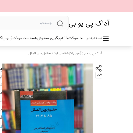
آداک پی یو بی
دسته‌بندی محصولات
خانه
پیگیری سفارش
همه محصولات
آزمونی
اک
آداک پی یو بی
/
آزمونی
/
کارشناسی ارشد
/
حقوق بین الملل
ب
گر
دس
م
سا
ج
ق
تع
نم