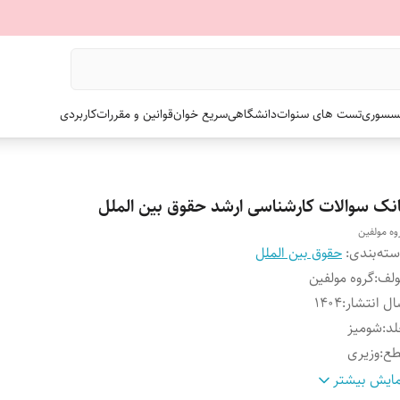
سسوری
تست های سنوات
دانشگاهی
سریع خوان
قوانین و مقررات
کاربردی
انک سوالات کارشناسی ارشد حقوق بین الملل
وه مولفین
ته‌بندی
:
حقوق بین الملل
ولف
:
گروه مولفین
ل انتشار
:
۱۴۰۴
لد
:
شومیز
طع
:
وزیری
داد صفحات
:
۶۹۶
ایش بیشتر