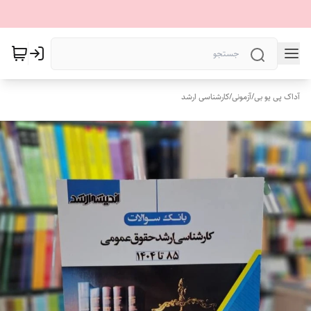
آداک پی یو بی
/
آزمونی
/
کارشناسی ارشد