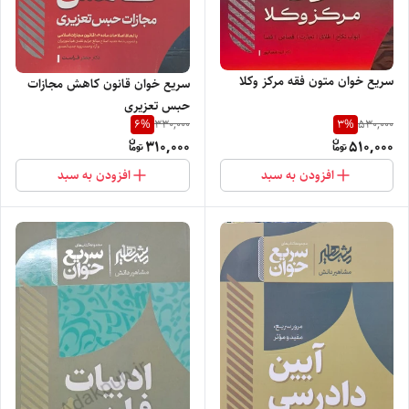
سریع خوان متون فقه مرکز وکلا
سریع خوان قانون کاهش مجازات
حبس تعزیری
6
%
3
%
330,000
530,000
310,000
510,000
افزودن به سبد
افزودن به سبد