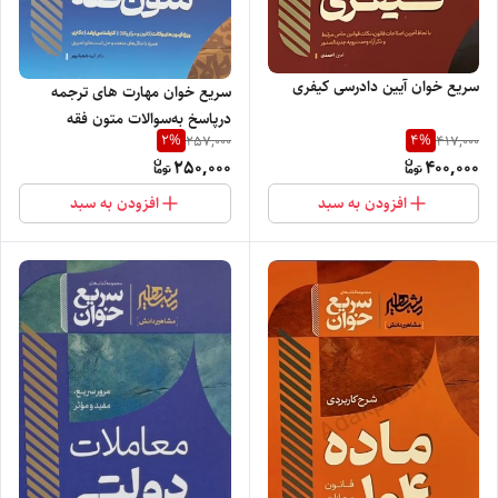
سریع خوان آیین دادرسی کیفری
سریع خوان مهارت های ترجمه
در‌پاسخ به‌سوالات متون فقه
2
%
4
%
257,000
417,000
250,000
400,000
افزودن به سبد
افزودن به سبد