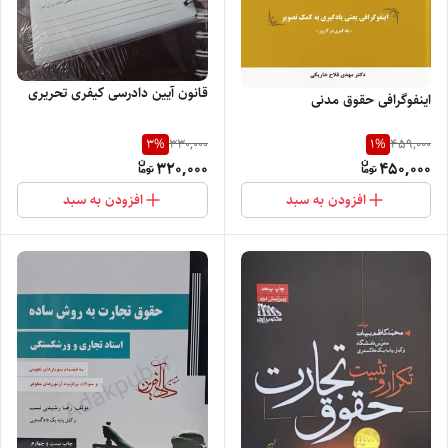
قانون آیین دادرسی کیفری تحریری
اینفوگرافی حقوق مدنی
3
%
1
%
330,000
459,000
320,000
450,000
افزودن به سبد
افزودن به سبد