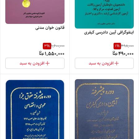
قانون‌ خوان مدنی
اینفوگرافی آیین دادرسی کیفری
3
%
1
%
1,600,000
498,000
1,550,000
490,000
افزودن به سبد
افزودن به سبد