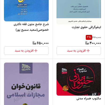
شرح جامع متون فقه دکتری
اینفوگرافی حقوق تجارت
خصوصی(سعید سمیع پور)
4
%
420,000
650,000
400,000
افزودن به سبد
افزودن به سبد
مکتوب همراه مدنی