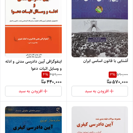
آشنایی با قانون اساسی ایران
اینفوگرافی آیین دادرسی مدنی و ادله
و وسایل اثبات دعوا
4
%
3
%
459,000
590,000
440,000
570,000
افزودن به سبد
افزودن به سبد