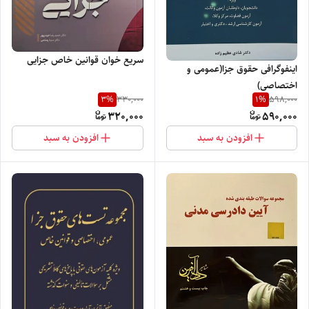
سریع خوان قوانین خاص جزایی
اینفوگرافی حقوق جزا(عمومی و
اختصاصی)
3
%
1
%
330,000
598,000
320,000
590,000
افزودن به سبد
افزودن به سبد