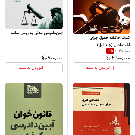
آیین‌دادرسی مدنی به‌ روش ساده
کمک حافظه حقوق جزای
اختصاصی (جلد اول)
2
%
2,147,500
700,000
2,100,000
افزودن به سبد
افزودن به سبد