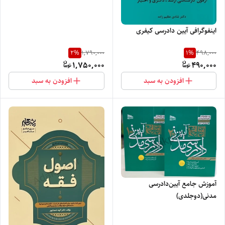
اینفوگرافی آیین دادرسی کیفری
2
%
1
%
1,790,000
498,000
1,750,000
490,000
افزودن به سبد
افزودن به سبد
آموزش جامع آیین‌دادرسی
مدنی(دوجلدی)