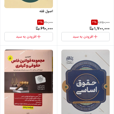
اصول فقه
2
%
2
%
710,000
1,750,000
690,000
1,700,000
افزودن به سبد
افزودن به سبد