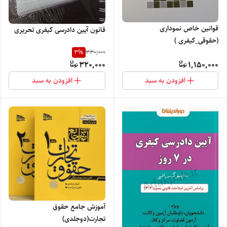
قوانین خاص نموداری
قانون آیین دادرسی کیفری تحریری
(حقوقی_کیفری )
3
%
330,000
320,000
1,150,000
افزودن به سبد
افزودن به سبد
آموزش جامع حقوق
تجارت(دوجلدی)