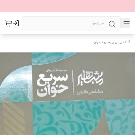
آداک پی یو بی
/
سریع خوان