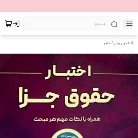
آداک پی یو بی
/
اختبار