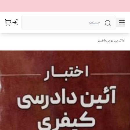
آداک پی یو بی
/
اختبار