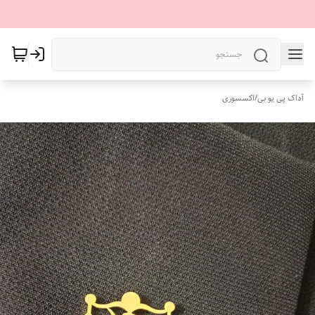
آداک پی یو بی
/
اکسسوری