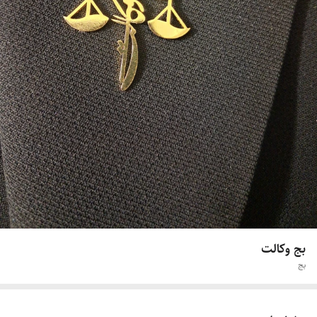
بج وکالت
بج