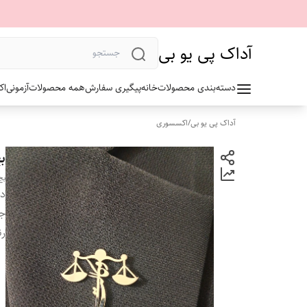
آداک پی یو بی
دسته‌بندی محصولات
خانه
پیگیری سفارش
همه محصولات
آزمونی
اک
آداک پی یو بی
/
اکسسوری
ب
بج
دس
ج
ر