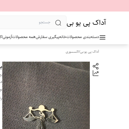
آداک پی یو بی
دسته‌بندی محصولات
خانه
پیگیری سفارش
همه محصولات
آزمونی
اک
آداک پی یو بی
/
اکسسوری
ب
بج
دس
ج
ر