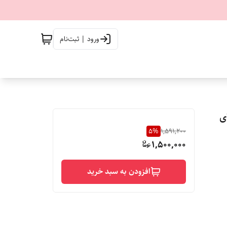
ورود | ثبت‌نام
ی
5
%
1,591,200
1,500,000
افزودن به سبد خرید