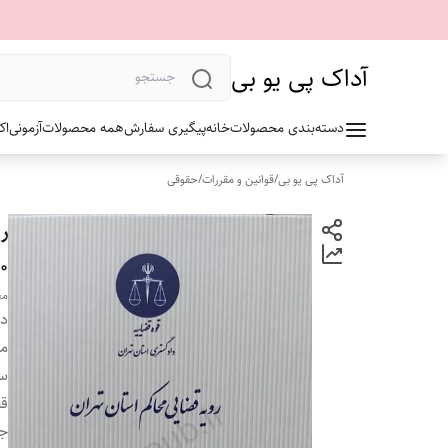
آداک پی یو بی
دسته‌بندی محصولات
خانه
پیگیری سفارش
همه محصولات
آزمونی
اک
آداک پی یو بی
/
قوانین و مقررات
/
حقوقی
ر
۳۹۰
مع
دس
م
سا
ق
ج