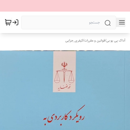
آداک پی یو بی
/
قوانین و مقررات
/
کیفری_جزایی