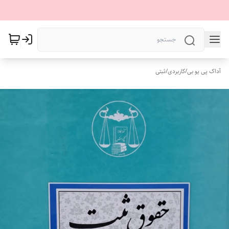
آداک پی یو بی
/
کاربردی
/
ثبتی