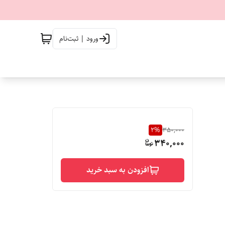
ورود | ثبت‌نام
2
%
350,000
340,000
افزودن به سبد خرید