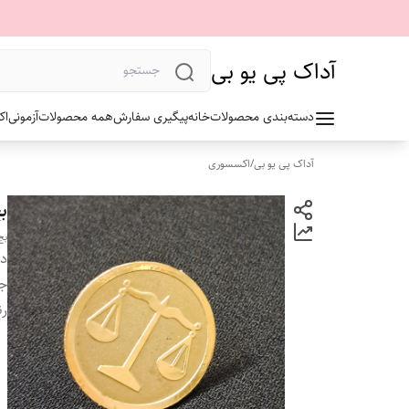
آداک پی یو بی
دسته‌بندی محصولات
خانه
پیگیری سفارش
همه محصولات
آزمونی
اک
آداک پی یو بی
/
اکسسوری
ب
بج
دس
ج
ر