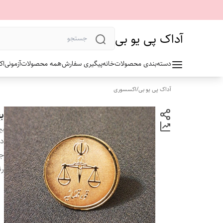
آداک پی یو بی
دسته‌بندی محصولات
خانه
پیگیری سفارش
همه محصولات
آزمونی
اک
آداک پی یو بی
/
اکسسوری
بج
بج
دس
ج
ر