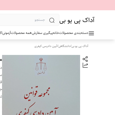
آداک پی یو بی
دسته‌بندی محصولات
خانه
پیگیری سفارش
همه محصولات
آزمونی
اک
آداک پی یو بی
/
دانشگاهی
/
آیین دادرسی کیفری
م
دس
سا
ق
ج
تع