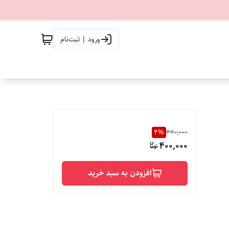
ورود | ثبت‌نام
4
%
420,000
400,000
افزودن به سبد خرید