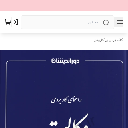
آداک پی یو بی
/
کاربردی