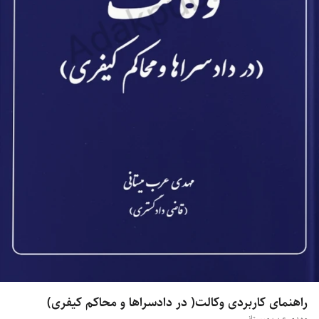
راهنمای کاربردی وکالت( در دادسراها و محاکم کیفری)
مهدی عرب میستانی