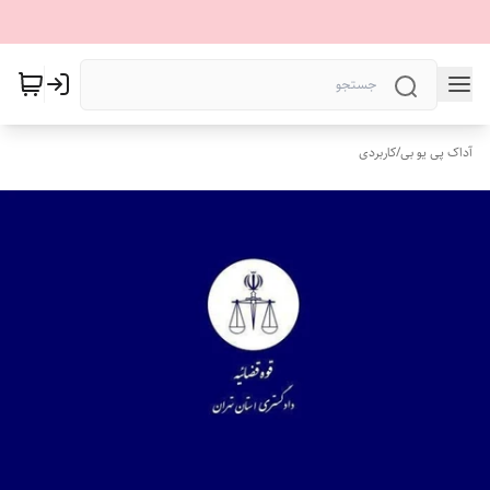
آداک پی یو بی
/
کاربردی