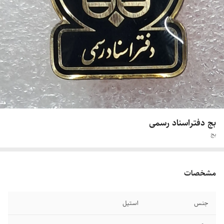
بج دفتر‌اسناد رسمی
بج
مشخصات
جنس
استیل