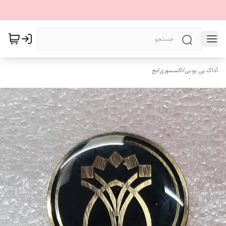
آداک پی یو بی
/
اکسسوری
/
بج