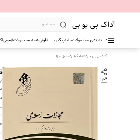
آداک پی یو بی
دسته‌بندی محصولات
خانه
پیگیری سفارش
همه محصولات
آزمونی
اک
آداک پی یو بی
/
دانشگاهی
/
حقوق جزا
ق
گر
دس
م
سا
ق
ج
تع
نم