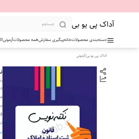
آداک پی یو بی
دسته‌بندی محصولات
خانه
پیگیری سفارش
همه محصولات
آزمونی
اک
آداک پی یو بی
/
آزمونی
ن
با
دس
م
سا
ق
تع
ج
نم