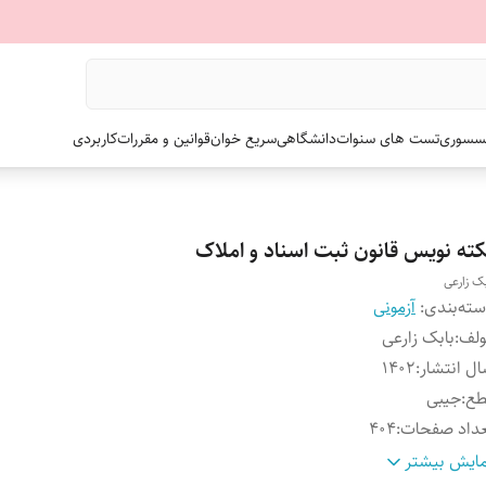
سسوری
تست های سنوات
دانشگاهی
سریع خوان
قوانین و مقررات
کاربردی
کته نویس قانون ثبت اسناد و املاک
بک زارعی
ته‌بندی
:
آزمونی
ولف
:
بابک زارعی
ل انتشار
:
۱۴۰۲
طع
:
جیبی
داد صفحات
:
۴۰۴
لد
:
شومیز_سیمی
ایش بیشتر