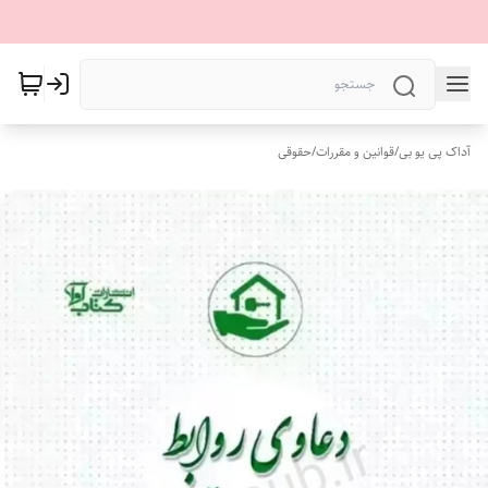
آداک پی یو بی
/
قوانین و مقررات
/
حقوقی