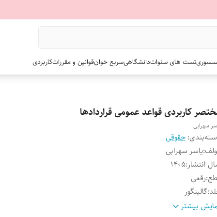
سسوری
تست های سنوات
دانشگاهی
سریع خوان
قوانین و مقررات
کاربردی
ختصر کاربردی قواعد عمومی قراردادها
سر سهرابی
ته‌بندی
:
حقوقی
ولف
:
یاسر سهرابی
ل انتشار
:
۱۴۰۵
طع
:
رقعی
لد
:
گالینگور
داد صفحات
:
۴۵۶
ایش بیشتر