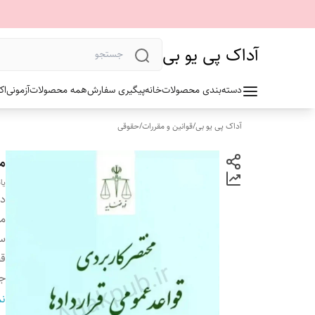
آداک پی یو بی
دسته‌بندی محصولات
خانه
پیگیری سفارش
همه محصولات
آزمونی
اک
آداک پی یو بی
/
قوانین و مقررات
/
حقوقی
م
یا
دس
م
سا
ق
ج
تع
نم