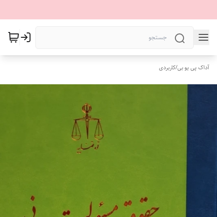
آداک پی یو بی
/
کاربردی