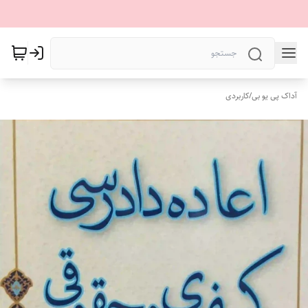
آداک پی یو بی
/
کاربردی