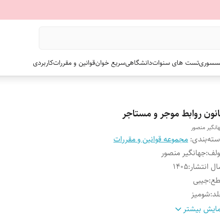
سسوری
تست های سنوات
دانشگاهی
سریع خوان
قوانین و مقررات
کاربردی
انون روابط موجر و مستاجر
انگیر منصور
ته‌بندی
:
مجموعه قوانین و مقررات
ولف
:
جهانگیر منصور
ل انتشار
:
۱۴۰۵
طع
:
جیبی
لد
:
شومیز
داد صفحات
:
۱۷۱
ایش بیشتر