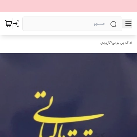
آداک پی یو بی
/
کاربردی