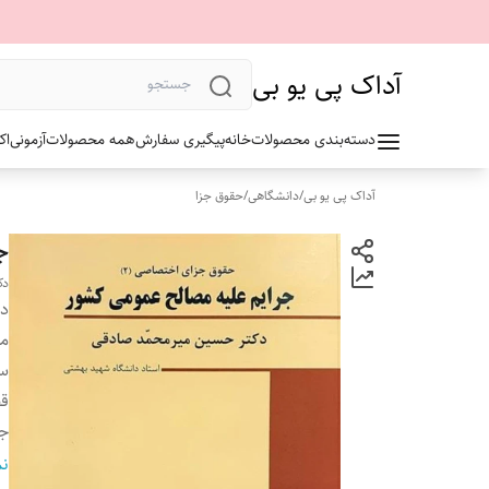
آداک پی یو بی
دسته‌بندی محصولات
خانه
پیگیری سفارش
همه محصولات
آزمونی
اک
آداک پی یو بی
/
دانشگاهی
/
حقوق جزا
ج
دک
دس
م
سا
ق
ج
تع
نم