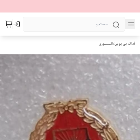
آداک پی یو بی
/
اکسسوری