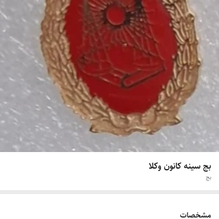
بج سینه کانون وکلا
بج
مشخصات