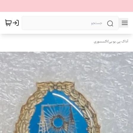
آداک پی یو بی
/
اکسسوری