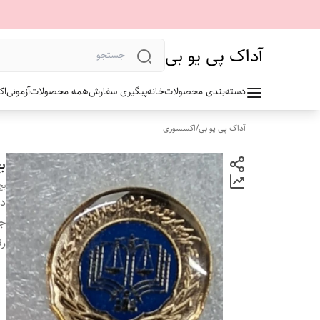
آداک پی یو بی
دسته‌بندی محصولات
خانه
پیگیری سفارش
همه محصولات
آزمونی
اک
آداک پی یو بی
/
اکسسوری
ب
بج
دس
ج
ر