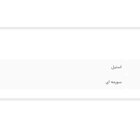
استیل
سورمه ای