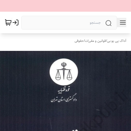
آداک پی یو بی
/
قوانین و مقررات
/
حقوقی