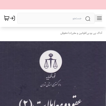
آداک پی یو بی
/
قوانین و مقررات
/
حقوقی