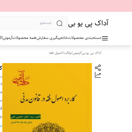
آداک پی یو بی
دسته‌بندی محصولات
خانه
پیگیری سفارش
همه محصولات
آزمونی
اک
آداک پی یو بی
/
آزمونی
/
وکالت
/
اصول فقه
کا
سی
دس
م
سا
ق
ج
تع
نم