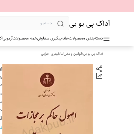
آداک پی یو بی
دسته‌بندی محصولات
خانه
پیگیری سفارش
همه محصولات
آزمونی
اک
آداک پی یو بی
/
قوانین و مقررات
/
کیفری_جزایی
ا
دک
دس
م
سا
ج
ق
تع
نم