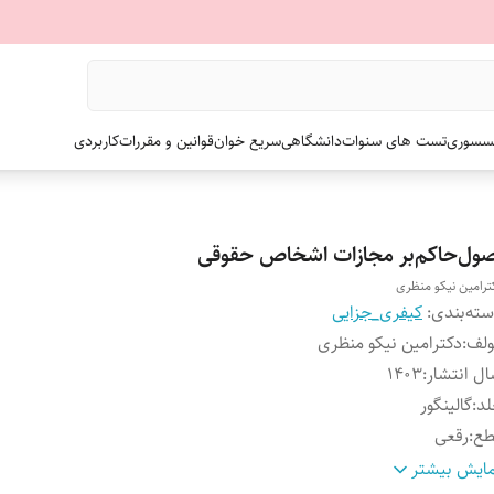
سسوری
تست های سنوات
دانشگاهی
سریع خوان
قوانین و مقررات
کاربردی
صول‌حاکم‌بر مجازات اشخاص حقوقی
تر‌امین نیکو منظری
ته‌بندی
:
کیفری_جزایی
ولف
:
دکتر‌امین نیکو منظری
ل انتشار
:
۱۴۰۳
لد
:
گالینگور
طع
:
رقعی
داد صفحات
:
۲۸۸
ایش بیشتر