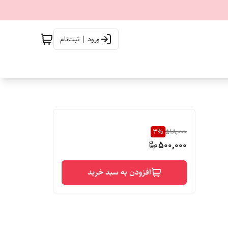
ورود | ثبت‌نام
3
%
518,000
500,000
افزودن به سبد خرید