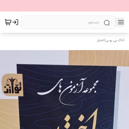
آداک پی یو بی
/
اختبار