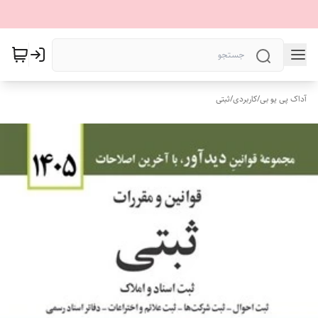
آداک پی یو بی
/
کاربردی
/
ثبتی