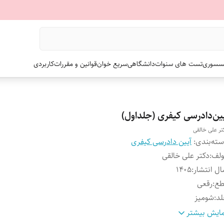
سسوری
تست های سنوات
دانشگاهی
سریع خوان
قوانین و مقررات
کاربردی
ین‌دادرسی کیفری (جلد‌اول)
تر علی خالقی
ته‌بندی
:
آیین دادرسی کیفری
ولف
:
دکتر علی خالقی
ل انتشار
:
۱۴۰۵
طع
:
رقعی
لد
:
شومیز
داد صفحات
:
۳۵۴
ایش بیشتر