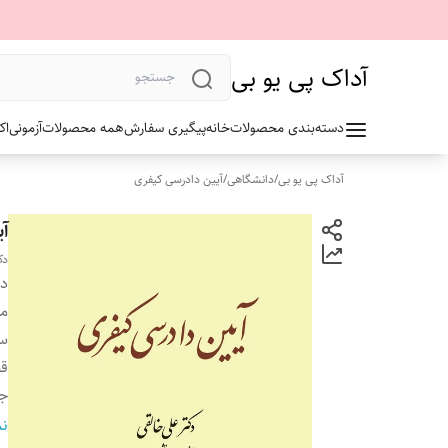
آداک پی یو بی
دسته‌بندی محصولات
خانه
پیگیری سفارش
همه محصولات
آزمونی
اک
آداک پی یو بی
/
دانشگاهی
/
آیین دادرسی کیفری
آی
دک
دس
م
سا
ق
ج
تع
نم