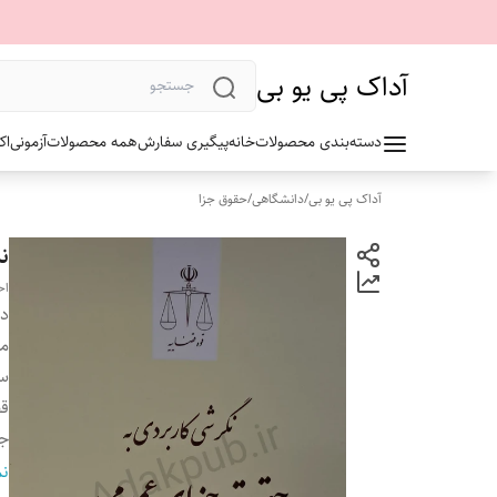
آداک پی یو بی
دسته‌بندی محصولات
خانه
پیگیری سفارش
همه محصولات
آزمونی
اک
آداک پی یو بی
/
دانشگاهی
/
حقوق جزا
ن
اح
دس
م
سا
ق
ج
تع
نم