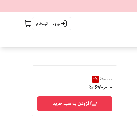
ورود | ثبت‌نام
1
%
680,000
670,000
افزودن به سبد خرید