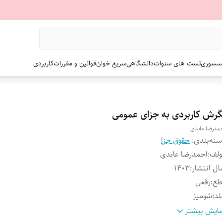
سسوری
تست های سنوات
دانشگاهی
سریع خوان
قوانین و مقررات
کاربردی
گرش کاربردی به جزای عمومی
مدرضا عابدی
ته‌بندی
:
حقوق جزا
ولف
:
احمدرضا عابدی
ل انتشار
:
۱۴۰۳
طع
:
رقعی
لد
:
شومیز
داد صفحات
:
۴۶۴
ایش بیشتر