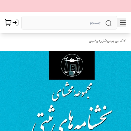
آداک پی یو بی
/
کاربردی
/
ثبتی