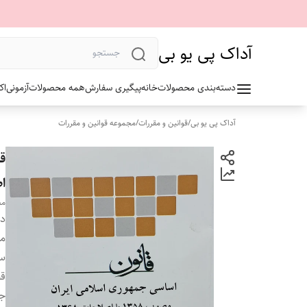
آداک پی یو بی
دسته‌بندی محصولات
خانه
پیگیری سفارش
همه محصولات
آزمونی
اک
آداک پی یو بی
/
قوانین و مقررات
/
مجموعه قوانین و مقررات
اص
مج
دس
م
سا
ق
ج