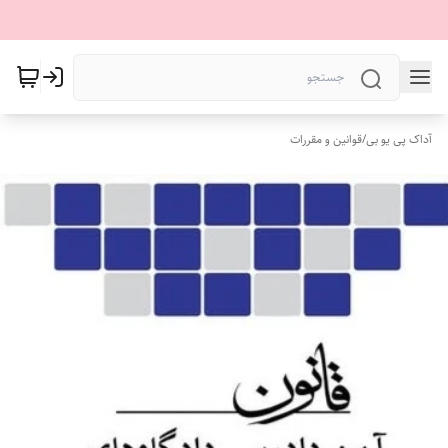
آداک پی یو بی
/
قوانین و مقررات