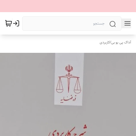
آداک پی یو بی
/
کاربردی