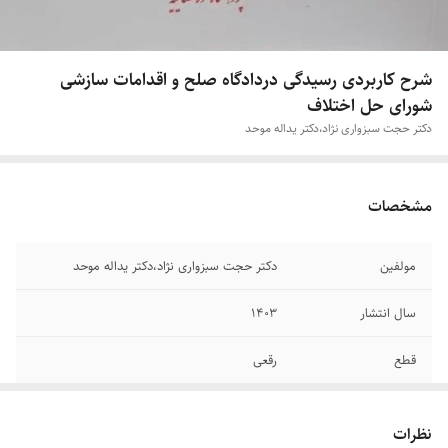
شرح کاربردی رسیدگی در‌دادگاه صلح و اقدامات سازشی
شورای حل اختلاف
دکتر حجت سبزواری نژاد،دکتر یداله موحد
مشخصات
مولفین
دکتر حجت سبزواری نژاد،دکتر یداله موحد
سال انتشار
۱۴۰۳
قطع
رقعی
جلد
شومیز
نظرات