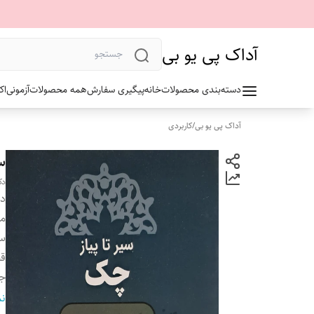
آداک پی یو بی
دسته‌بندی محصولات
خانه
پیگیری سفارش
همه محصولات
آزمونی
اک
آداک پی یو بی
/
کاربردی
س
دک
دس
مو
سا
ق
ج
تع
نم