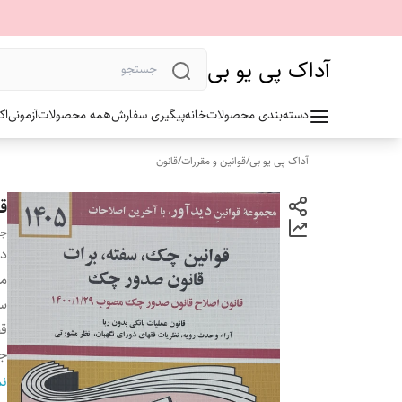
آداک پی یو بی
دسته‌بندی محصولات
خانه
پیگیری سفارش
همه محصولات
آزمونی
اک
آداک پی یو بی
/
قوانین و مقررات
/
قانون
ق
جه
دس
م
سا
ق
ج
تع
نم